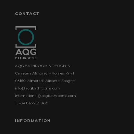
CONTACT
AQG BATHROOM & DESIGN, S.L.
Carretera Almoradí - Rojales, Km 1
03160, Almoradí, Alicante, Spagne
info@aqgbathrooms.com
international@aqgbathrooms.com
T: +34 865 753 000
INFORMATION