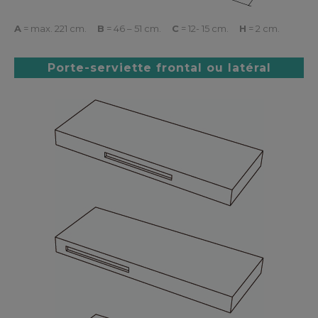
A
= max. 221 cm.
B
= 46 – 51 cm.
C
= 12- 15 cm.
H
= 2 cm.
Porte-serviette frontal ou latéral