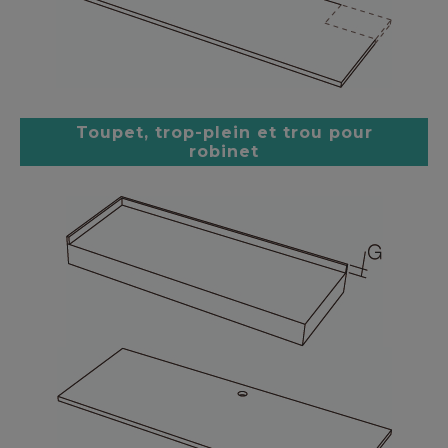
Toupet, trop-plein et trou pour
robinet