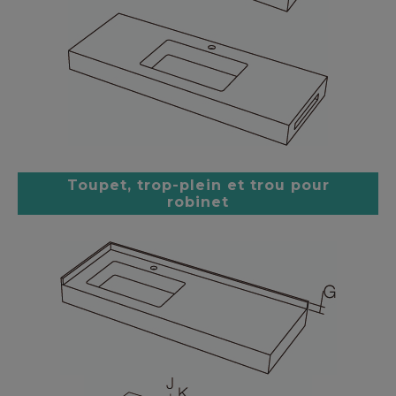
Toupet, trop-plein et trou pour
robinet