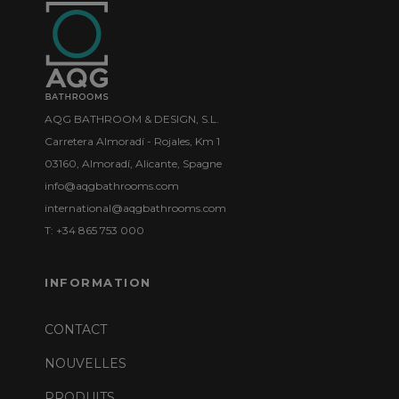
AQG BATHROOM & DESIGN, S.L.
Carretera Almoradí - Rojales, Km 1
03160, Almoradí, Alicante, Spagne
info@aqgbathrooms.com
international@aqgbathrooms.com
T: +34 865 753 000
INFORMATION
CONTACT
NOUVELLES
PRODUITS