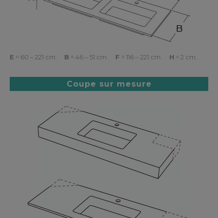
E
= 60 – 221 cm.
B
= 46 – 51 cm.
F
= 116 – 221 cm.
H
= 2 cm.
Coupe sur mesure