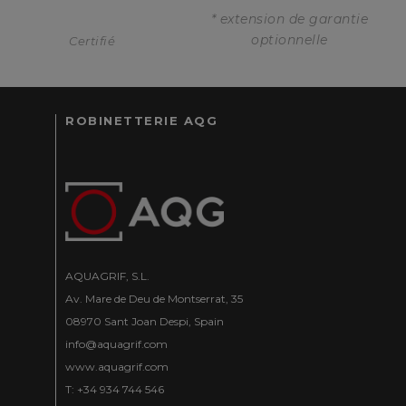
* extension de garantie
optionnelle
Certifié
ROBINETTERIE AQG
AQUAGRIF, S.L.
Av. Mare de Deu de Montserrat, 35
08970 Sant Joan Despi, Spain
info@aquagrif.com
www.aquagrif.com
T: +34 934 744 546