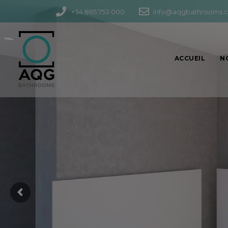
+34 865 753 000
info@aqgbathrooms.
ACCUEIL
N