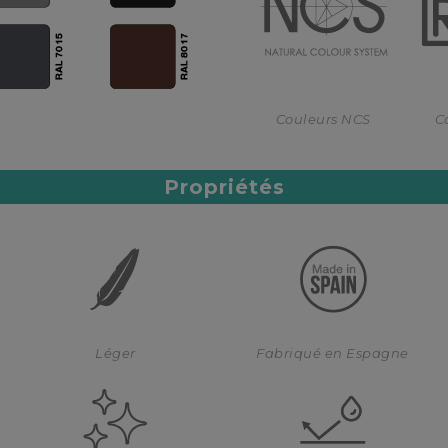
Couleurs NCS
C
Propriétés
Léger
Fabriqué en Espagne