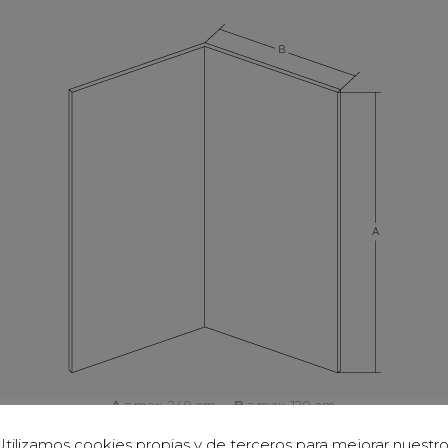
A
= max. 240 cm.
B
= max. 120 cm.
tilizamos cookies propias y de terceros para mejorar nuestr