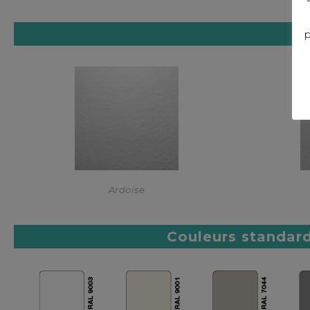
P
p
Ardoise
Couleurs standar