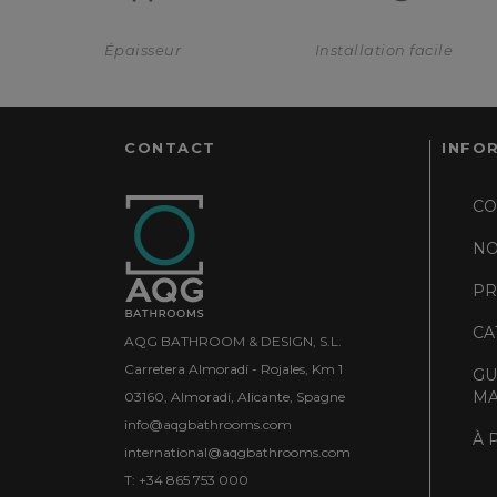
Épaisseur
Installation facile
CONTACT
INFO
CO
NO
PR
CA
AQG BATHROOM & DESIGN, S.L.
Carretera Almoradí - Rojales, Km 1
GU
MA
03160, Almoradí, Alicante, Spagne
info@aqgbathrooms.com
À 
international@aqgbathrooms.com
T: +34 865 753 000