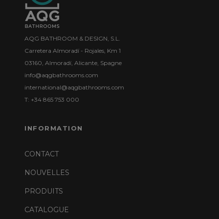
AQG BATHROOM & DESIGN, S.L.
Carretera Almoradí - Rojales, Km 1
03160, Almoradí, Alicante, Spagne
info@aqgbathrooms.com
international@aqgbathrooms.com
T: +34 865 753 000
INFORMATION
CONTACT
NOUVELLES
PRODUITS
CATALOGUE