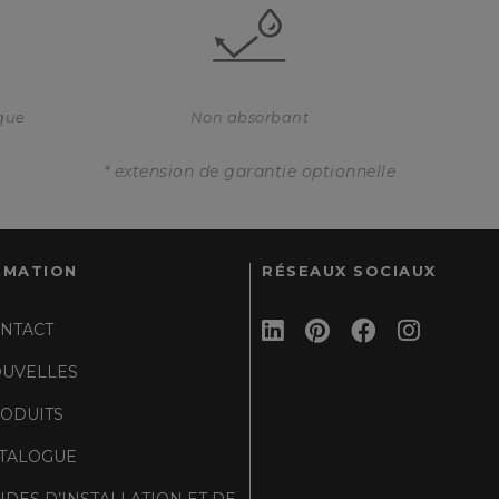
ique
Non absorbant
* extension de garantie optionnelle
RMATION
RÉSEAUX SOCIAUX
NTACT
UVELLES
ODUITS
TALOGUE