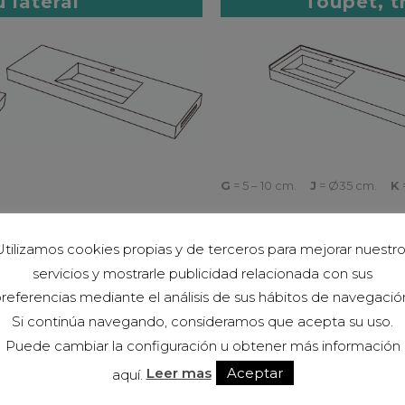
 latéral
Toupet, t
G
= 5 – 10 cm.
J
= Ø35 cm.
K
standard
tilizamos cookies propias y de terceros para mejorar nuestr
servicios y mostrarle publicidad relacionada con sus
referencias mediante el análisis de sus hábitos de navegació
Si continúa navegando, consideramos que acepta su uso.
Puede cambiar la configuración u obtener más información
Leer mas
Aceptar
aquí.