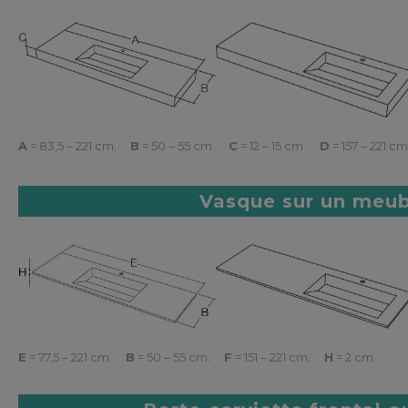
A
= 83,5 – 221 cm.
B
= 50 – 55 cm.
C
= 12 – 15 cm.
D
= 157 – 221 cm
Vasque sur un meub
E
= 77,5 – 221 cm.
B
= 50 – 55 cm.
F
= 151 – 221 cm.
H
= 2 cm.