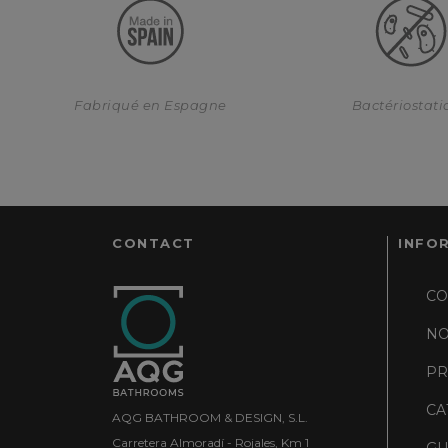
Fabriqué en Espagne
Bactériostat
CONTACT
INFO
CO
NO
PR
CA
AQG BATHROOM & DESIGN, S.L.
Carretera Almoradí - Rojales, Km 1