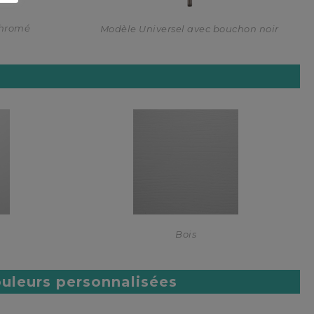
chromé
Modèle Universel avec bouchon noir
Bois
uleurs personnalisées