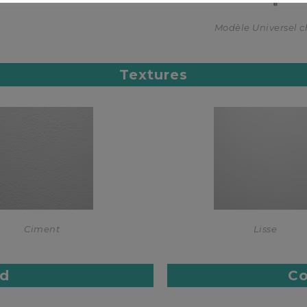
Modèle Universel 
Textures
Ciment
Lisse
rd
Co