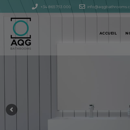
+34 865 753 000
info@aqgbathrooms.
ACCUEIL
N