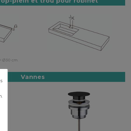
rop-plein et trou pour robinet
= Ø30 cm.
Vannes
os
n.