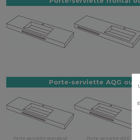
Porte-serviette frontal ou
Porte-serviette AQG ou 
U
p
Porte-serviette standard
Porte-serviette AQG