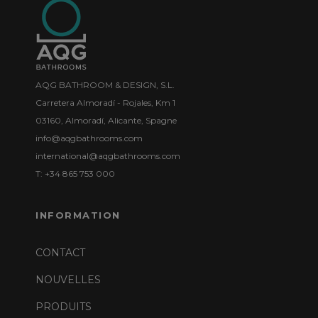
AQG BATHROOM & DESIGN, S.L.
Carretera Almoradí - Rojales, Km 1
03160, Almoradí, Alicante, Spagne
info@aqgbathrooms.com
international@aqgbathrooms.com
T: +34 865 753 000
INFORMATION
CONTACT
NOUVELLES
PRODUITS