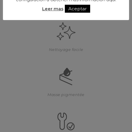
Garantie 3 ans *
Leer mas
Aceptar
Nettoyage facile
Masse pigmentée