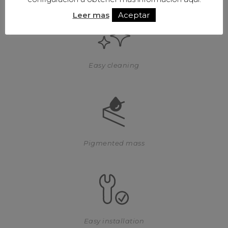
Leer mas
Aceptar
Easy cleaning
Pigmented mass
Easy installation