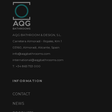
AQG BATHROOM & DESIGN, S.L.
Carretera Almoradí - Rojales, Km 1
03160, Almoradí, Alicante, Spain
info@aqgbathrooms.com
international@aqgbathrooms.com
T: +34 865 753 000
INFORMATION
CONTACT
NEWS