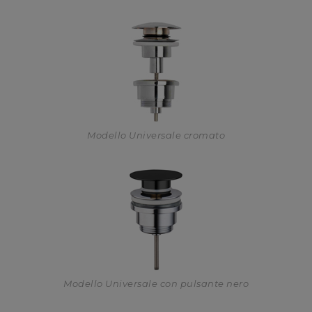
Modello Universale cromato
Modello Universale con pulsante nero