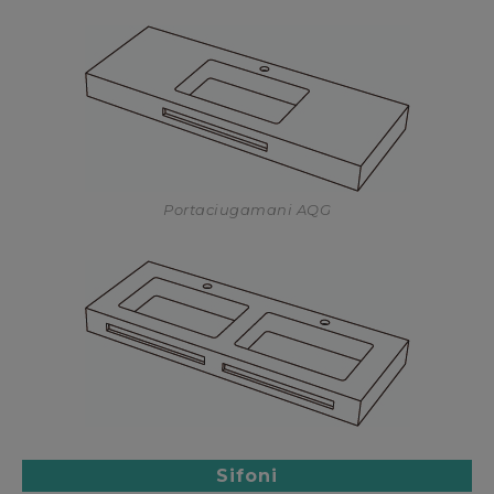
Portaciugamani AQG
Sifoni