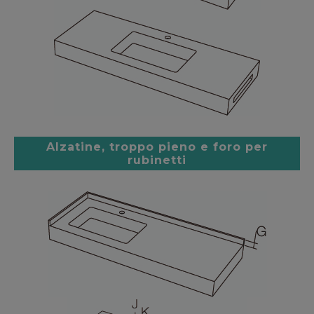
Alzatine, troppo pieno e foro per
rubinetti