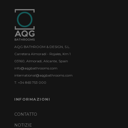
AQG BATHROOM & DESIGN, S.L.
Carretera Almoradí - Rojales, Km 1
03160, Almoradí, Alicante, Spain
info@aqgbathrooms.com
international@aqgbathrooms.com
T: +34 865 753 000
INFORMAZIONI
CONTATTO
NOTIZIE