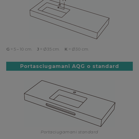
G
= 5 – 10 cm.
J
= Ø35 cm.
K
= Ø30 cm.
Portasciugamani AQG o standard
Portaciugamani standard