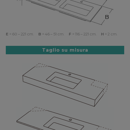
E
= 60 – 221 cm.
B
= 46 – 51 cm.
F
= 116 – 221 cm.
H
= 2 cm.
Taglio su misura