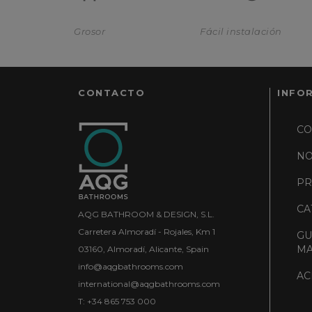
Grosor
Fácil instalación
CONTACTO
INFO
CO
NO
PR
CA
AQG BATHROOM & DESIGN, S.L.
Carretera Almoradí - Rojales, Km 1
GU
MA
03160, Almoradí, Alicante, Spain
info@aqgbathrooms.com
AC
international@aqgbathrooms.com
T: +34 865 753 000