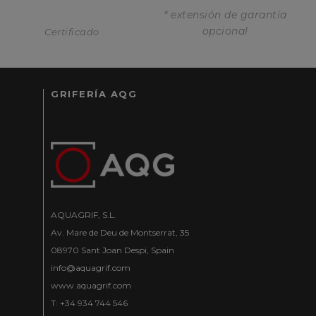
* extensión de garantía
opcional
Certificado
GRIFERÍA AQG
AQUAGRIF, S.L.
Av. Mare de Deu de Montserrat, 35
08970 Sant Joan Despi, Spain
info@aquagrif.com
www.aquagrif.com
T: +34 934 744 546