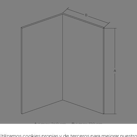
A
= max. 240 cm.
B
= max. 120 cm.
tilizamos cookies propias y de terceros para mejorar nuestr