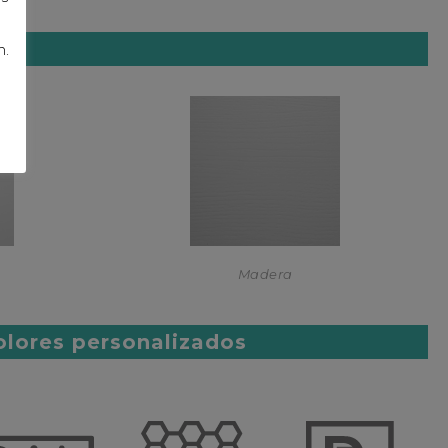
n.
Madera
olores personalizados