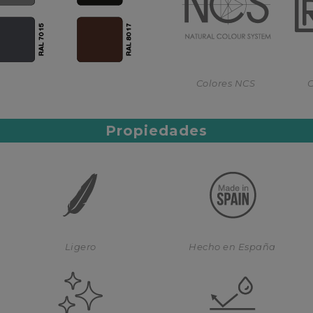
Colores NCS
C
Propiedades
Ligero
Hecho en España