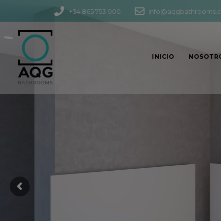
+34 865 753 000
info@aqgbathrooms.
INICIO
NOSOTR