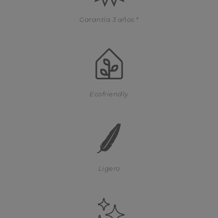
Garantía 3 años *
Ecofriendly
Ligero