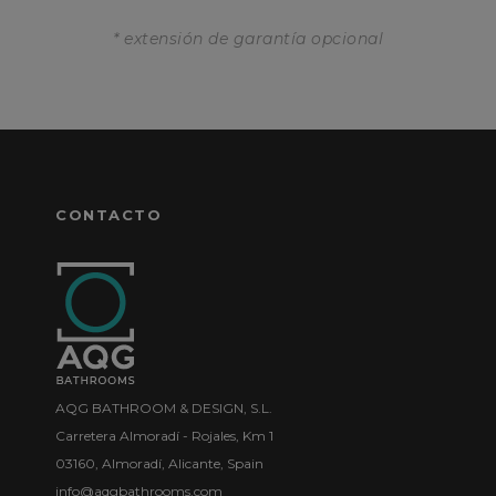
* extensión de garantía opcional
CONTACTO
AQG BATHROOM & DESIGN, S.L.
Carretera Almoradí - Rojales, Km 1
03160, Almoradí, Alicante, Spain
info@aqgbathrooms.com