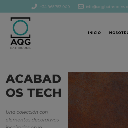
+34 865 753 000
info@aqgbathrooms.
INICIO
NOSOTR
ACABAD
OS TECH
Una colección con
elementos decorativos
inspirados en la