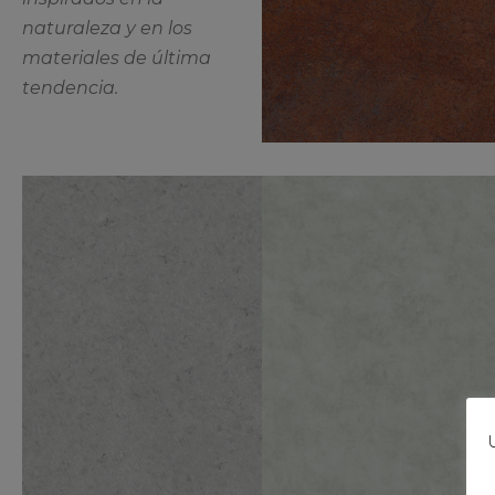
naturaleza y en los
materiales de última
tendencia.
U