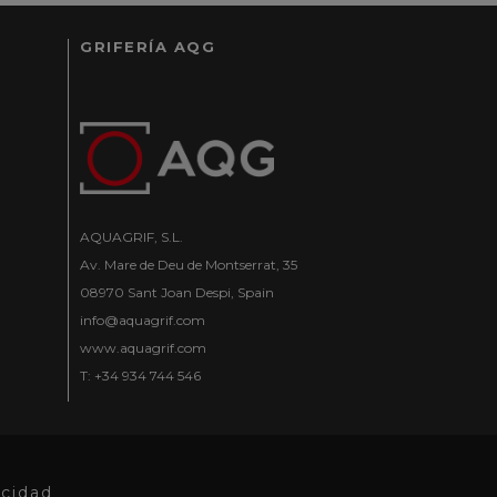
GRIFERÍA AQG
AQUAGRIF, S.L.
Av. Mare de Deu de Montserrat, 35
08970 Sant Joan Despi, Spain
info@aquagrif.com
www.aquagrif.com
T: +34 934 744 546
acidad