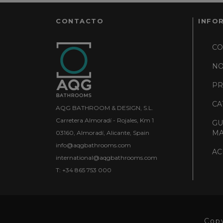
CONTACTO
INFO
CO
NO
PR
CA
AQG BATHROOM & DESIGN, S.L.
Carretera Almoradí - Rojales, Km 1
GU
MA
03160, Almoradí, Alicante, Spain
info@aqgbathrooms.com
AC
international@aqgbathrooms.com
T: +34 865 753 000
Cop