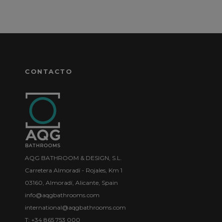
CONTACTO
AQG BATHROOM & DESIGN, S.L.
Carretera Almoradí - Rojales, Km 1
03160, Almoradí, Alicante, Spain
info@aqgbathrooms.com
international@aqgbathrooms.com
T: +34 865 753 000