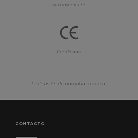
No absorbente
Certificado
* extensión de garantía opcional
CONTACTO