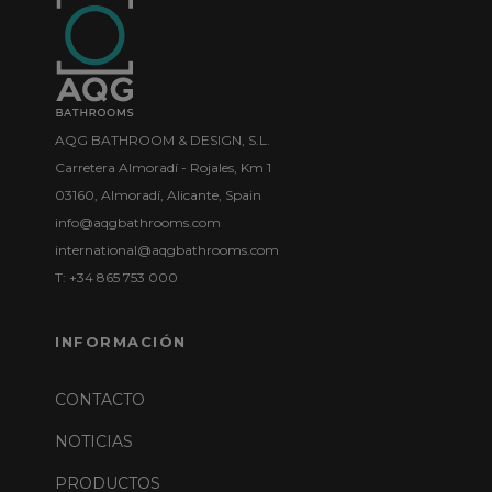
AQG BATHROOM & DESIGN, S.L.
Carretera Almoradí - Rojales, Km 1
03160, Almoradí, Alicante, Spain
info@aqgbathrooms.com
international@aqgbathrooms.com
T: +34 865 753 000
INFORMACIÓN
CONTACTO
NOTICIAS
PRODUCTOS