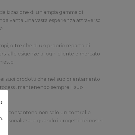
cializzazione di un’ampia gamma di
zienda vanta una vasta esperienza attraverso
re
pi, oltre che di un proprio reparto di
arsi alle esigenze di ogni cliente e mercato
hiesto
a dei suoi prodotti che nel suo orientamento
i processi, mantenendo sempre il suo
os
nale, consentono non solo un controllo
n.
i personalizzate quando i progetti dei nostri