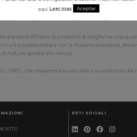
Leer mas
Aceptar
aquí.
le dimensioni degli spazi attraverso la nostra vasta gamma
ualsiasi altro tipo di elemento architettonico.
a standard offriamo la possibilità di sceglierne una qualsi
n cui è possibile imitare con la massima precisione, attr
di finiture ispirate alla natura.
SO / NPG, che massimizza la vita utile e la resistenza dei 
RMAZIONI
RETI SOCIALI
NTATTO