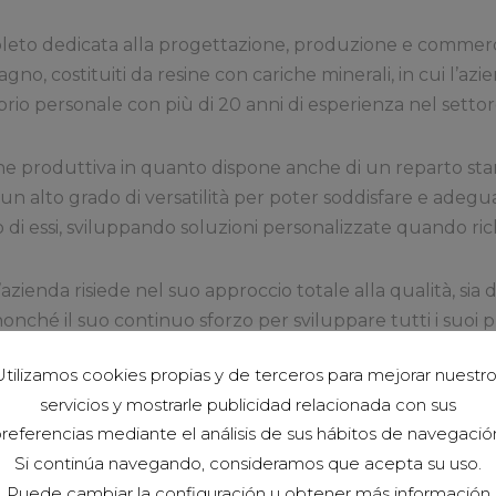
pleto dedicata alla progettazione, produzione e commer
agno, costituiti da resine con cariche minerali, in cui l’a
oprio personale con più di 20 anni di esperienza nel setto
one produttiva in quanto dispone anche di un reparto stam
 un alto grado di versatilità per poter soddisfare e adegu
 di essi, sviluppando soluzioni personalizzate quando ric
’azienda risiede nel suo approccio totale alla qualità, si
, nonché il suo continuo sforzo per sviluppare tutti i suo
biente.
tilizamos cookies propias y de terceros para mejorar nuestr
servicios y mostrarle publicidad relacionada con sus
omatizzata, insieme a un’elevata consapevolezza artigia
referencias mediante el análisis de sus hábitos de navegació
ma anche una straordinaria capacità di sviluppare soluzion
Si continúa navegando, consideramos que acepta su uso.
Puede cambiar la configuración u obtener más información