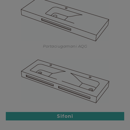
Portaciugamani AQG
Sifoni