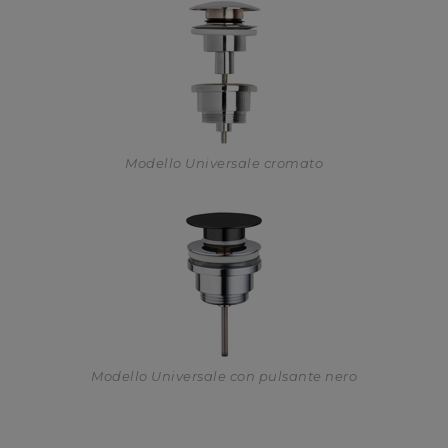
Modello Universale cromato
Modello Universale con pulsante nero