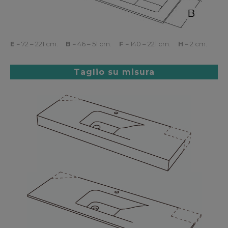
E
= 72 – 221 cm.
B
= 46 – 51 cm.
F
= 140 – 221 cm.
H
= 2 cm.
Taglio su misura