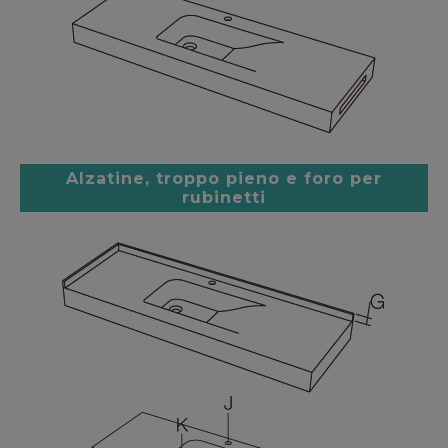
Alzatine, troppo pieno e foro per
rubinetti