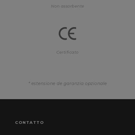
Non assorbente
Certificato
* estensione de garanzia opzionale
CONTATTO