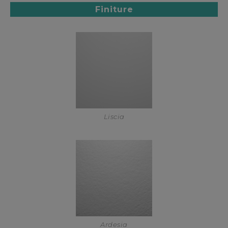
Finiture
Liscia
Ardesia