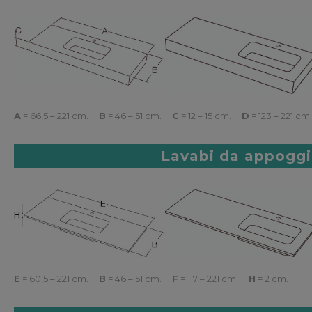
A
= 66,5 – 221 cm.
B
= 46 – 51 cm.
C
= 12 – 15 cm.
D
= 123 – 221 cm.
Lavabi da appogg
E
= 60,5 – 221 cm.
B
= 46 – 51 cm.
F
= 117 – 221 cm.
H
= 2 cm.