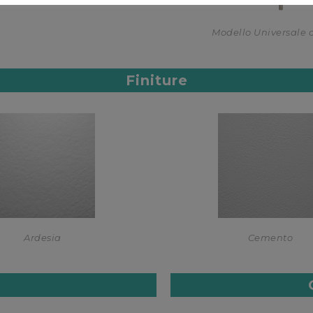
Modello Universale 
Finiture
Ardesia
Cemento