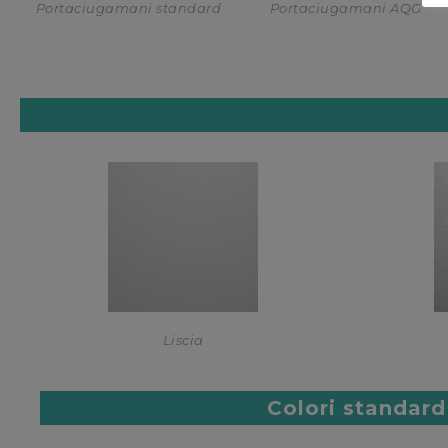
Portaciugamani standard
Portaciugamani AQG
Liscia
Colori standard