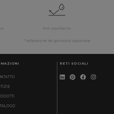
ico
Non assorbente
* estensione de garanzia opzionale
RMAZIONI
RETI SOCIALI
NTATTO
TIZIE
ODOTTI
TALOGO