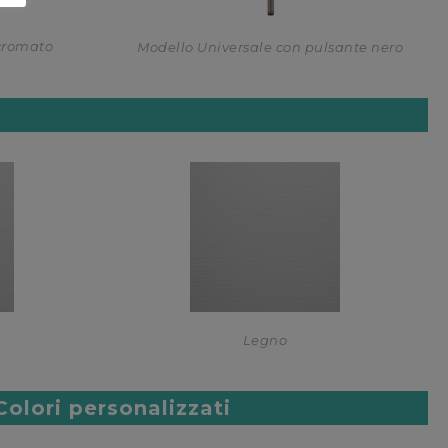
cromato
Modello Universale con pulsante nero
Legno
Colori personalizzati