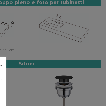
roppo pieno e foro per rubinetti
= Ø30 cm.
Sifoni
os
n.