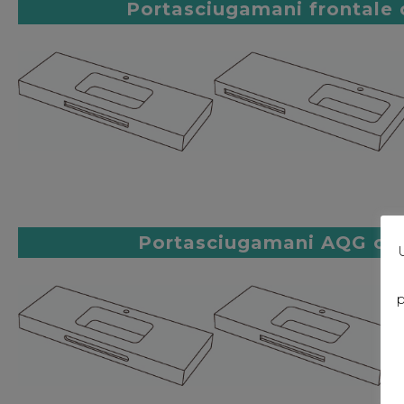
Portasciugamani frontale o
Portasciugamani AQG o 
U
p