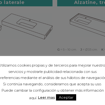
 laterale
Alzatine, t
G
= 5 – 10 cm.
J
= Ø35 cm.
K
standard
tilizamos cookies propias y de terceros para mejorar nuestr
servicios y mostrarle publicidad relacionada con sus
referencias mediante el análisis de sus hábitos de navegació
Si continúa navegando, consideramos que acepta su uso.
Puede cambiar la configuración u obtener más información
Leer mas
Aceptar
aquí.