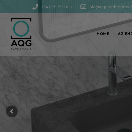
+34 865 753 000
info@aqgbathrooms.
HOME
AZIEN