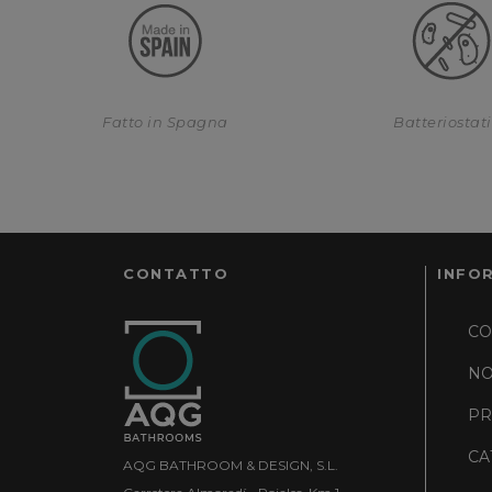
Fatto in Spagna
Batteriostat
CONTATTO
INFO
CO
NO
PR
CA
AQG BATHROOM & DESIGN, S.L.