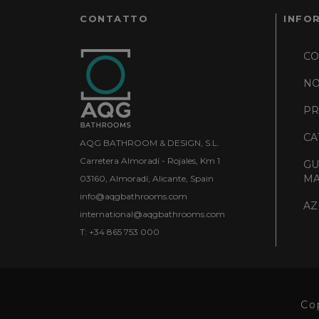
CONTATTO
INFO
CO
NO
PR
CA
AQG BATHROOM & DESIGN, S.L.
Carretera Almoradí - Rojales, Km 1
GU
MA
03160, Almoradí, Alicante, Spain
info@aqgbathrooms.com
AZ
international@aqgbathrooms.com
T: +34 865 753 000
Co