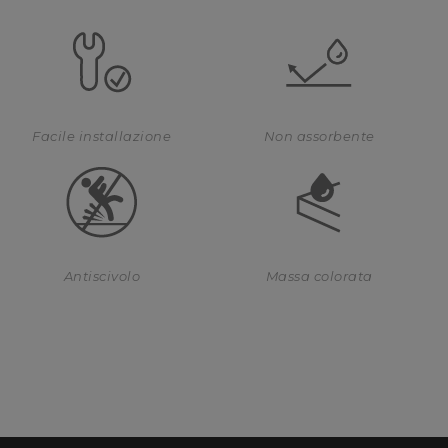
Facile installazione
Non assorbente
Antiscivolo
Massa colorata