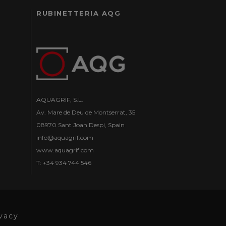
RUBINETTERIA AQG
AQUAGRIF, S.L.
Av. Mare de Deu de Montserrat, 35
08970 Sant Joan Despi, Spain
info@aquagrif.com
www.aquagrif.com
T: +34 934 744 546
ivacy