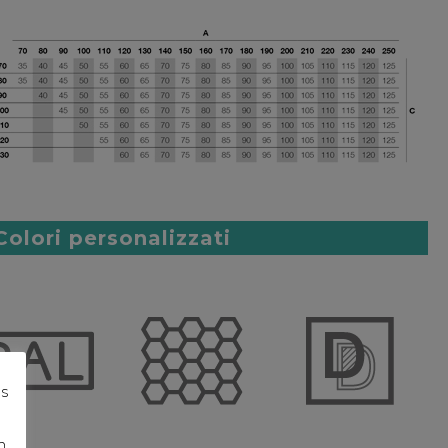
Colori personalizzati
os
n.