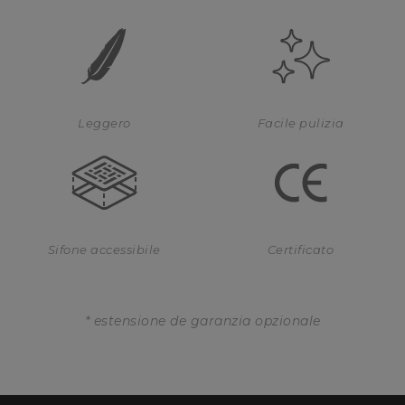
Leggero
Facile pulizia
Sifone accessibile
Certificato
* estensione de garanzia opzionale