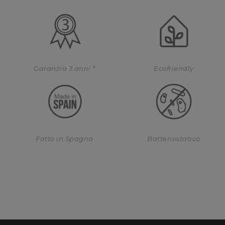
Garanzia 3 anni *
Ecofriendly
Fatto in Spagna
Batteriostatico