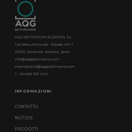
AQG BATHROOM & DESIGN, S.L.
Carretera Almoradí - Rojales, Km 1
03160, Almoradí, Alicante, Spain
info@aqgbathrooms.com
international@aqgbathrooms.com
T: +34 865 753 000
INFORMAZIONI
CONTATTO
NOTIZIE
PRODOTTI