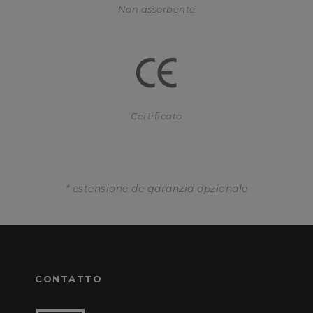
Non assorbente
Certificato
* estensione de garanzia opzionale
CONTATTO