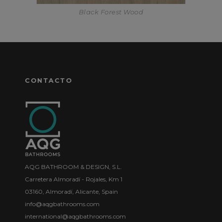
Black Forest Wood
CONTACTO
AQG BATHROOM & DESIGN, S.L.
Carretera Almoradí - Rojales, Km 1
03160, Almoradí, Alicante, Spain
info@aqgbathrooms.com
international@aqgbathrooms.com